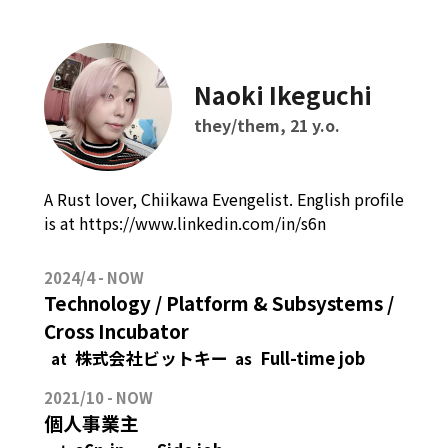
Naoki Ikeguchi
they/them, 21 y.o.
A Rust lover, Chiikawa Evengelist. English profile
is at https://www.linkedin.com/in/s6n
2024/4 - NOW
Technology / Platform & Subsystems /
Cross Incubator
株式会社ビットキー
Full-time job
at
as
2021/10 - NOW
個人事業主